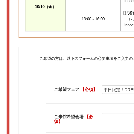
inno
10/10（金）
【試着
13:00～16:00
レ
inno