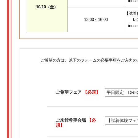
inno
10/10（金）
【試着
13:00～16:00
レ
inno