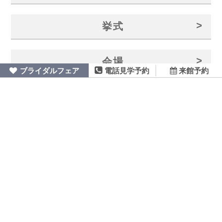
>
挙式
>
会場
ブライダルフェア
来館予約
電話見学予約
>
料理
>
プラン
>
お着物
>
お客様の声