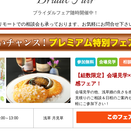
Bridal Fair
ブライダルフェア随時開催中！
リモートでの相談会も承っております、
お気軽にお問合せ下さ
【組数限定】会場見学
感フェア！
会場見学の他、浅草婚の良さを
見積りのご相談＆日程のご案内
軽にご参加下さい！
:00～13:00
浅草 月見草