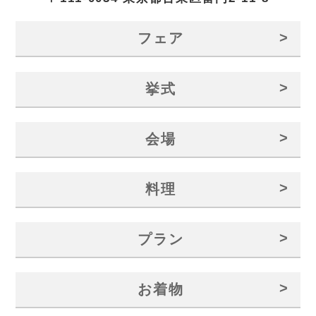
>
フェア
>
挙式
>
会場
>
料理
>
プラン
>
お着物