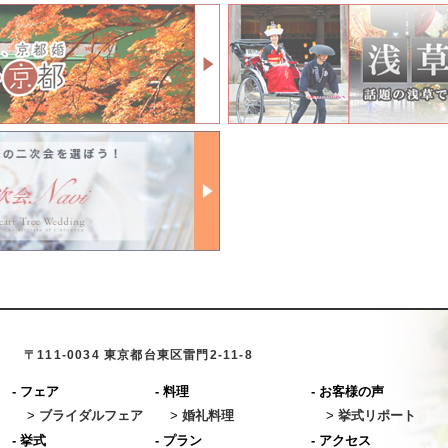
〒111-0034 東京都台東区雷門2-11-8
-
フェア
-
料理
-
お客様の声
>
ブライダルフェア
>
婚礼料理
>
挙式リポート
-
挙式
-
プラン
-
アクセス